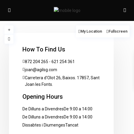
My Location
Fullscreen
How To Find Us
loading...
872 204 265 - 621 254 361
joan@agilsg.com
Carretera d'Olot 26, Baixos. 17857, Sant
Joan les Fonts.
Opening Hours
De Dilluns a Divendres
De 9:00 a 14:00
De Dilluns a Divendres
De 9:00 a 14:00
Dissabtes i Diumenges
Tancat