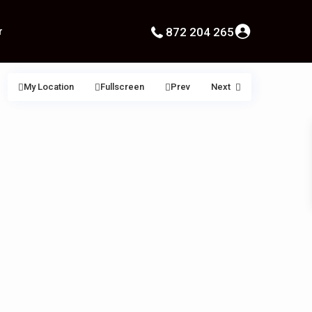
r
872 204 265
My Location
Fullscreen
Prev
Next