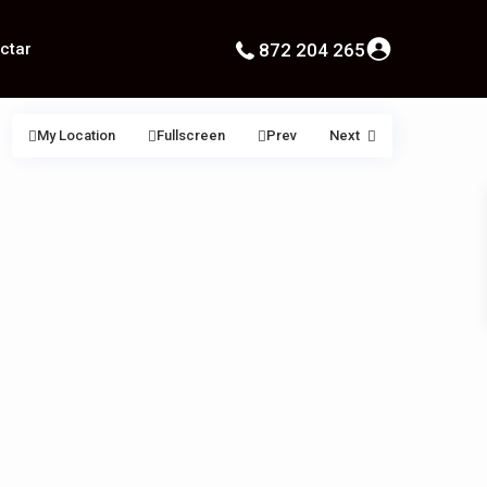
ctar
872 204 265
My Location
Fullscreen
Prev
Next