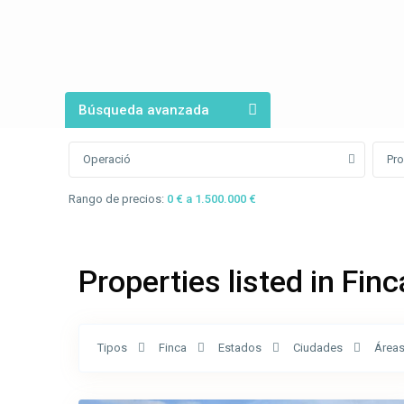
Búsqueda avanzada
Operació
Pro
Rango de precios:
0 € a 1.500.000 €
Properties listed in Finc
Maià
Tipos
Finca
Estados
Ciudades
Área
de
24
Montcal