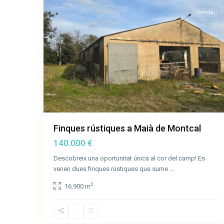
Venda
Finques rústiques a Maià de Montcal
140.000 €
Descobreix una oportunitat única al cor del camp! Es
venen dues finques rústiques que sume
...
2
16,900 m