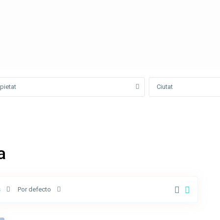
pietat
Ciutat
a
s
Por defecto