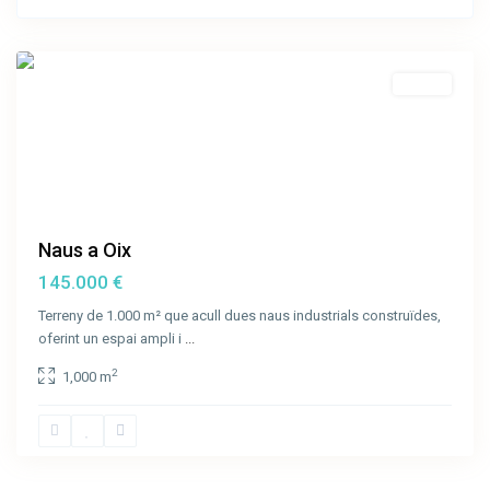
i
Oix
Venda
Naus a Oix
145.000 €
Terreny de 1.000 m² que acull dues naus industrials construïdes,
oferint un espai ampli i
...
2
1,000 m