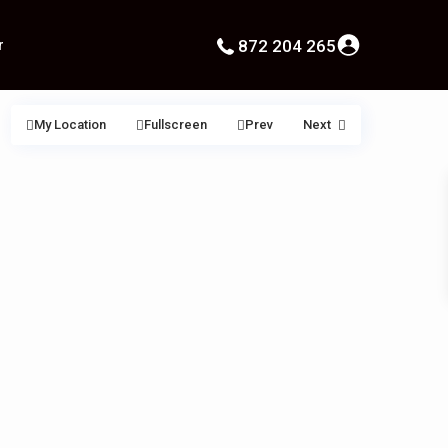
r
872 204 265
My Location
Fullscreen
Prev
Next