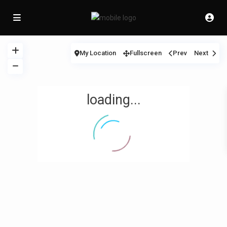
My Location
Fullscreen
Prev
Next
loading...