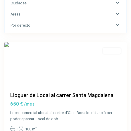
Ciudades
Áreas
Calle
Santa
Por defecto
Magdalena
,
Olot
Lloguer
Lloguer de Local al carrer Santa Magdalena
650 €
/mes
Local comercial ubicat al centre d'Olot. Bona localització per
poder aparcar. Local de dob
...
2
1
100 m