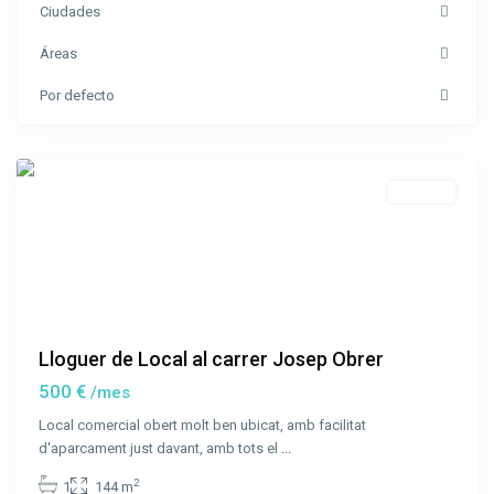
Josep
Ciudades
Obrer
,
Áreas
Sant
Joan
Por defecto
les
Fonts
Lloguer
Lloguer de Local al carrer Josep Obrer
500 €
/mes
Local comercial obert molt ben ubicat, amb facilitat
d'aparcament just davant, amb tots el
...
2
1
144 m