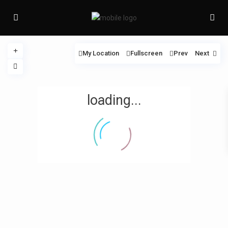
My Location
Fullscreen
Prev
Next
loading...