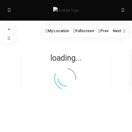
My Location
Fullscreen
Prev
Next
loading...