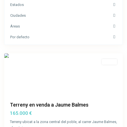
Estados
Jaume
Ciudades
Balmes
,
Áreas
Sant
Joan
Por defecto
les
Fonts
Venda
Terreny en venda a Jaume Balmes
165.000 €
Terreny ubicat a la zona central del poble, al carrer Jaume Balmes,