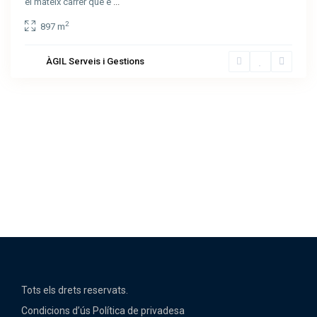
el mateix carrer que e
...
2
897 m
ÀGIL Serveis i Gestions
Tots els drets reservats.
Condicions d’ús
Política de privadesa