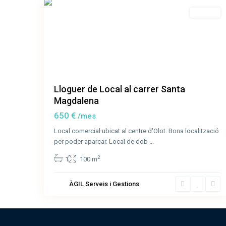
Lloguer
Lloguer de Local al carrer Santa
Magdalena
650 €
/mes
Local comercial ubicat al centre d'Olot. Bona localització
per poder aparcar. Local de dob
...
2
1
100 m
ÀGIL Serveis i Gestions