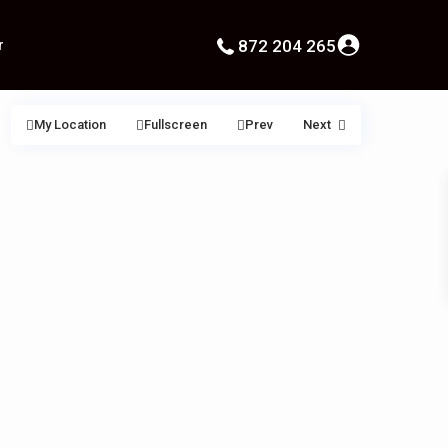
r
872 204 265
My Location
Fullscreen
Prev
Next