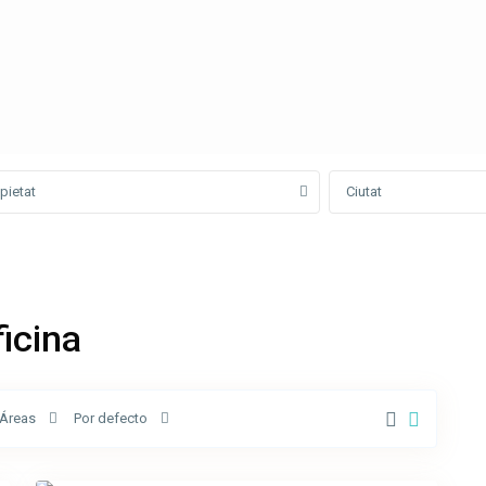
pietat
Ciutat
Calle
ficina
Josep
Obrer
,
Sant
Joan
Áreas
Por defecto
les
14
Fonts