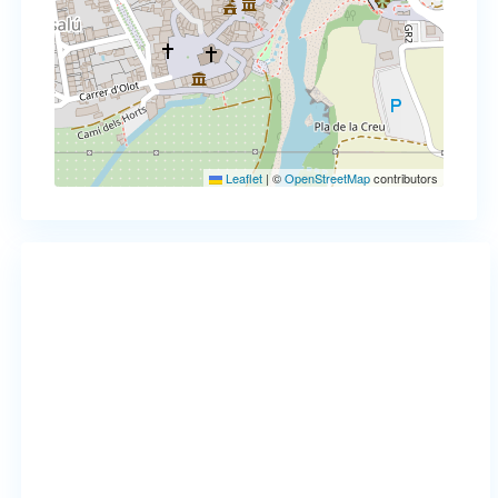
Leaflet
|
©
OpenStreetMap
contributors