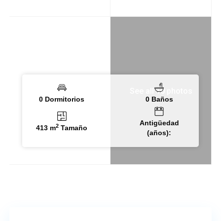
See all 10 photos
0 Dormitorios
0 Baños
Antigüedad
2
413 m
Tamaño
(años):