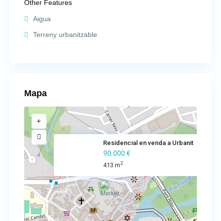
Other Features
Aigua
Terreny urbanitzable
Mapa
Residencial en venda a Urbanit
90.000 €
2
413 m