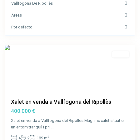
Vallfogona De Ripollès
Áreas
Vallfogona
Por defecto
de
Ripollès
Venda
Xalet en venda a Vallfogona del Ripollès
400.000 €
Xalet en venda a Vallfogona del Ripollès Magnífic xalet situat en
un entorn tranquil i pri
...
2
4
2
189 m