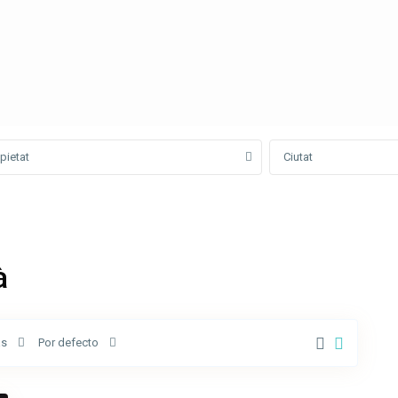
pietat
Ciutat
à
as
Por defecto