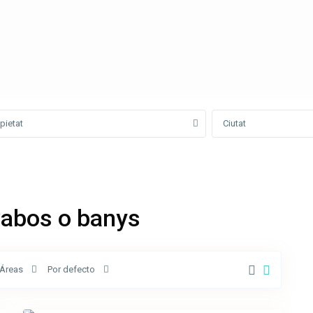
pietat
Ciutat
avabos o banys
Ribes
Áreas
Por defecto
de
20
Freser