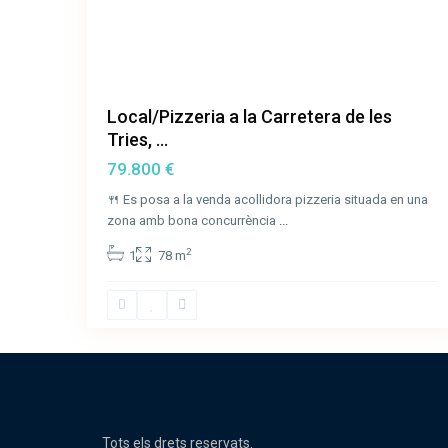
Local/Pizzeria a la Carretera de les
Tries, ...
79.800 €
🍴 Es posa a la venda acollidora pizzeria situada en una
zona amb bona concurrència
...
2
1
78 m
Tots els drets reservats.