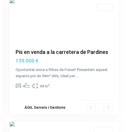
Venda
Pis en venda a la carretera de Pardines
139.000 €
Oportunitat única a Ribes de Freser! Presentem aquest
Calle
espaiós pis de 94m² útils, ideal per
...
Josep
2
4
1
94 m
Obrer
,
Sant
Joan
ÀGIL Serveis i Gestions
les
14
Fonts
Lloguer