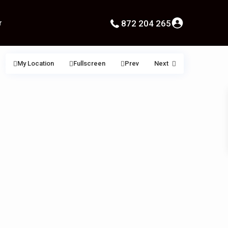
r
872 204 265
My Location
Fullscreen
Prev
Next