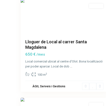
Lloguer
Lloguer de Local al carrer Santa
Magdalena
650 €
/mes
Local comercial ubicat al centre d'Olot. Bona localització
per poder aparcar. Local de dob
...
Avenida
2
1
100 m
Onze
de
ÀGIL Serveis i Gestions
Setembre
,
4
Olot
Lloguer