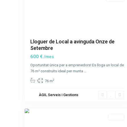
Lloguer de Local a avinguda Onze de
Setembre
600 €
/mes
Oportunitat única per a emprenedors! Es lloga un local de
76 m² construïts ideal per munta
...
2
1
76 m
Les
ÀGIL Serveis i Gestions
Tries
,
22
Olot
Venda