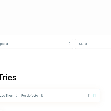
pietat
Ciutat
Tries
Les Tries
Por defecto