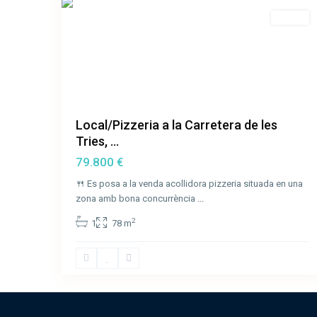
Venda
Local/Pizzeria a la Carretera de les
Tries, ...
79.800 €
🍴 Es posa a la venda acollidora pizzeria situada en una
zona amb bona concurrència
...
2
1
78 m