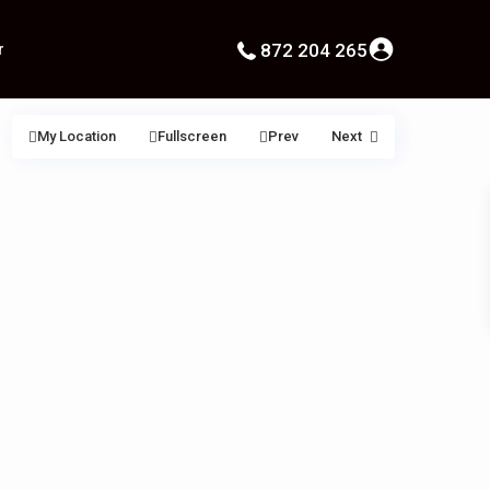
r
872 204 265
My Location
Fullscreen
Prev
Next