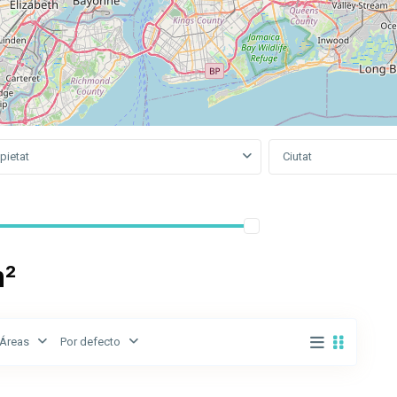
pietat
Ciutat
m²
Áreas
Por defecto