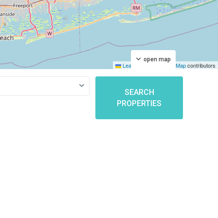
open map
Leaflet
|
©
OpenStreetMap
contributors
SEARCH
PROPERTIES