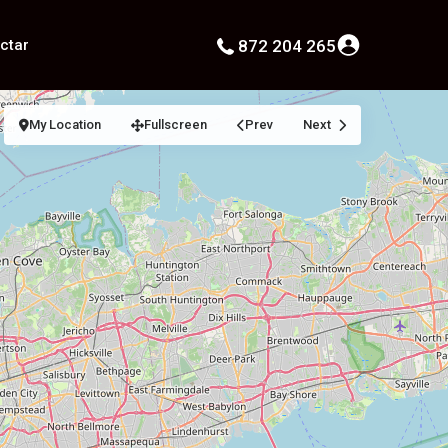
ctar
872 204 265
My Location
Fullscreen
Prev
Next