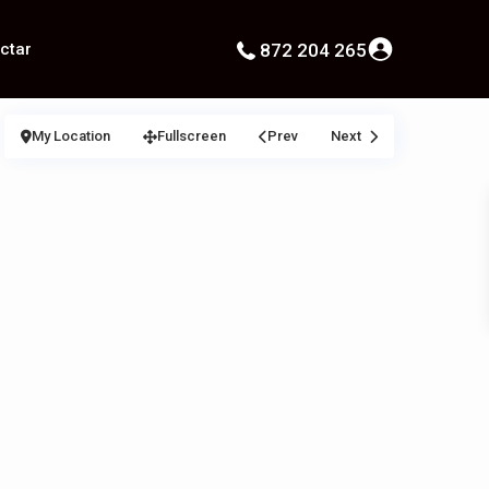
ctar
872 204 265
My Location
Fullscreen
Prev
Next