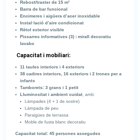
Rebost/traster de 15 m²
Barra de bar funcional
Encimeres i aigüera d’acer inoxidable
Instal·lació d’aire condicionat
Rètol exterior visible
Pissarres informatives (3)
i
mirall decoratiu
lavabo
Capacitat i mobiliari:
11 taules interiors i 4 exteriors
38 cadires interiors, 16 exteriors i 2 trones per a
infants
Tamborets: 3 grans i 1 petit
Lluminositat i ambient cuidat
, amb:
Làmpades (4 + 1 de sostre)
Làmpada de peu
Paraigües de terrassa
Moble de fusta blanc decoratiu
Capacitat total: 45 persones assegudes