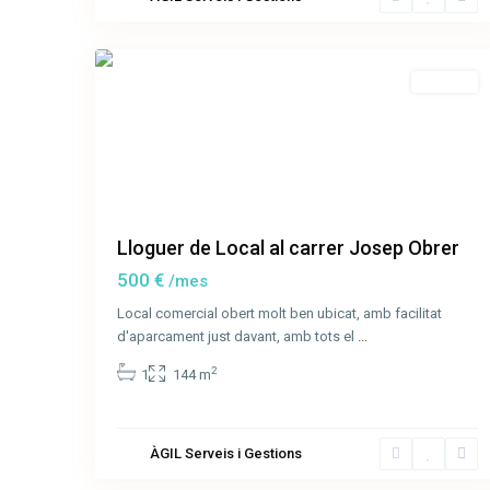
les
14
Fonts
Lloguer
Lloguer de Local al carrer Josep Obrer
500 €
/mes
Local comercial obert molt ben ubicat, amb facilitat
d'aparcament just davant, amb tots el
...
2
1
144 m
Sant
Joan
de
ÀGIL Serveis i Gestions
les
36
Abadesses