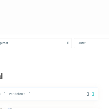
pietat
Ciutat
l
Avenida
Onze
de
s
Por defecto
Setembre
,
4
Olot