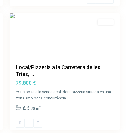
Tries
,
22
Olot
Venda
Local/Pizzeria a la Carretera de les
Tries, ...
79.800 €
🍴 Es posa a la venda acollidora pizzeria situada en una
zona amb bona concurrència
...
2
1
78 m
31
Olot