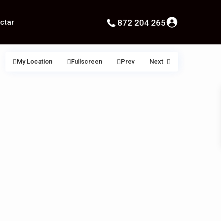
ctar
872 204 265
My Location
Fullscreen
Prev
Next