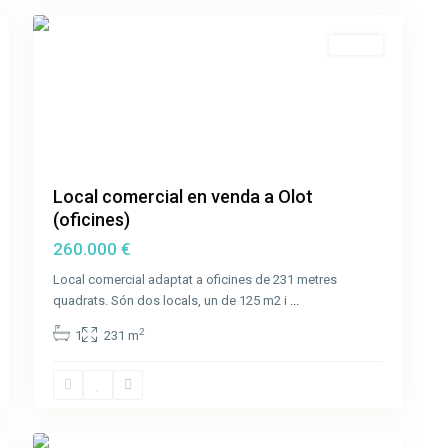
Venda
Local comercial en venda a Olot
(oficines)
260.000 €
Local comercial adaptat a oficines de 231 metres
quadrats. Són dos locals, un de 125 m2 i
...
2
1
231 m
6
Olot