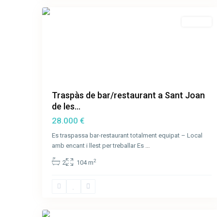
Traspàs
Traspàs de bar/restaurant a Sant Joan
de les...
28.000 €
Es traspassa bar-restaurant totalment equipat – Local
amb encant i llest per treballar Es
...
2
2
104 m
31
Olot