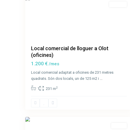
Lloguer
Local comercial de lloguer a Olot
(oficines)
1.200 €
/mes
Local comercial adaptat a oficines de 231 metres
quadrats. Són dos locals, un de 125 m2 i
...
2
1
231 m
13
Olot
Venda