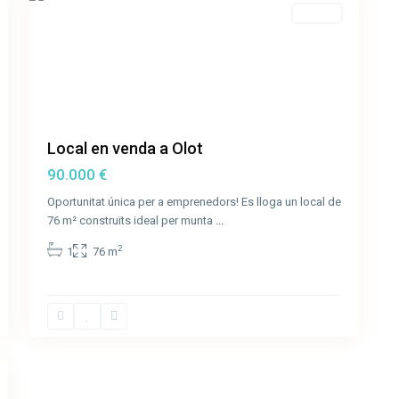
Venda
Local en venda a Olot
90.000 €
Oportunitat única per a emprenedors! Es lloga un local de
76 m² construïts ideal per munta
...
2
1
76 m