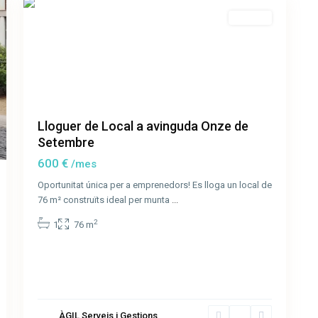
Lloguer
Lloguer de Local a avinguda Onze de
Setembre
600 €
/mes
Oportunitat única per a emprenedors! Es lloga un local de
76 m² construïts ideal per munta
...
2
1
76 m
Les
ÀGIL Serveis i Gestions