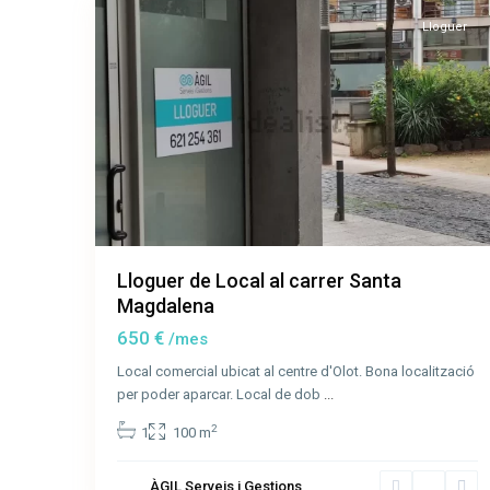
Lloguer
Lloguer de Local al carrer Santa
Magdalena
650 €
/mes
Calle
Local comercial ubicat al centre d'Olot. Bona localització
Josep
per poder aparcar. Local de dob
...
Obrer
,
2
1
100 m
Sant
Joan
ÀGIL Serveis i Gestions